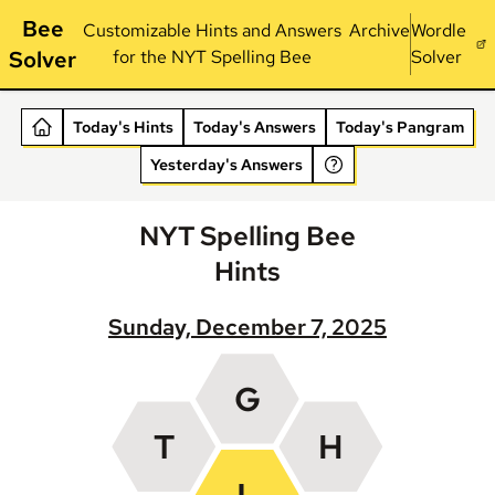
Bee
Customizable Hints and Answers
Archive
Wordle
Solver
for the NYT Spelling Bee
Solver
Today's Hints
Today's Answers
Today's Pangram
Yesterday's Answers
NYT Spelling Bee
Hints
Sunday, December 7, 2025