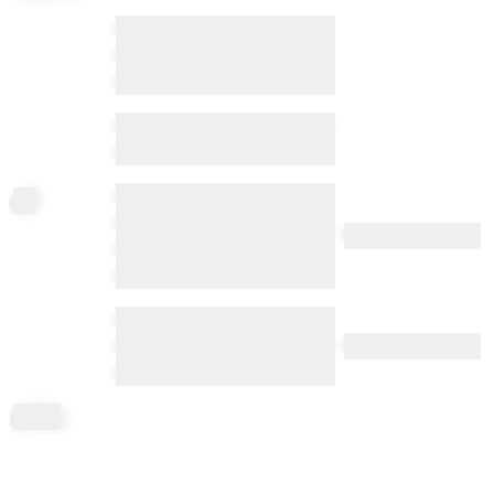
•••••• • ••••••• •••••••• •••••••• ••••
••••••• •• •••• ••••• •• • ••••• ••••••
•• ••••••• ••••• •••••••••••
•••••• • •••••• •••••• •••••• •••• •••••
•• • ••••• ••••••
•••••• ••• •• ••• ••••••••• ••••••••
gi
ll
••••••••••••••• •••••••••• •• •••
•••••••
••••••••• •• ••• ••• •• • •••••••• ••
••••••• ••••••
•••••• ••••••••••• ••••• •• •••••••
••••••• •••• ••••••• •••••• ••••••••• ••
••••••••
•••••
gi
lling
••••• •••••• ••• •••• •••••••• ••••••••
•••••••• ••••••• •••••
••••• •• ••••
••••••