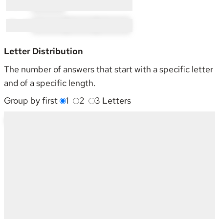
R × 2:
RI × 2
T × 12:
TH × 2
TI × 8
TR × 2
Letter Distribution
The number of answers that start with a specific letter
and of a specific length.
Group by first
1
2
3
Letters
Starting With
4
5
6
7
8
9
10
12
Sum
G
3
2
-
1
3
-
-
-
9
H
2
-
-
1
-
1
-
1
5
L
2
1
1
1
1
1
-
-
7
N
-
-
-
-
1
-
1
-
2
R
1
-
1
-
-
-
-
-
2