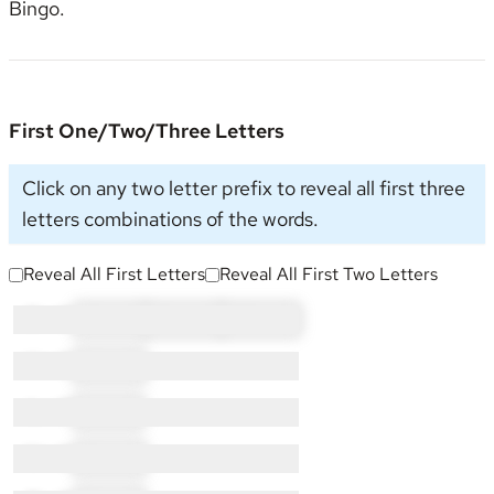
Bingo
.
First One/Two/Three Letters
Click on any two letter prefix to reveal all first three
letters combinations of the words.
Reveal All First Letters
Reveal All First Two Letters
G × 9:
GI × 5
GL × 2
GR × 2
H × 5:
HI × 5
L × 7:
LI × 7
N × 2:
NI × 2