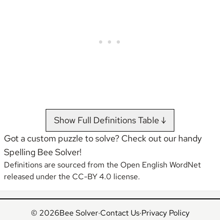
gi
lt
•••••• • ••••••• •• •••• •• •• •••••••••
•••••••
•••• ••••• •••• ••••
•••••• ••••• •••••• •••••
•••••• • ••••• ••••••
••••• ••••• •••••
•••••• • •••••••• •••••• ••••••
•••••• •••••
gi
rl
•••••• • •••••• ••••• •••••••••
••••••••
••••••
•••• ••••••
Show Full Definitions Table ↓
Got a custom puzzle to solve? Check out our handy
•••••• • •••••••• •••••••• ••••••••• •• •
••••• •••••
Spelling Bee Solver
!
Definitions are sourced from the
Open English WordNet
•••••• • ••••••••• ••••• •• •••••
•••••••• •••••
released under the CC-BY 4.0 license.
•••••• • ••••••••• ••••••••• ••••••••••
•••••• •••••••• ••••••••
gl
int
© 2026
Bee Solver
·
Contact Us
·
Privacy Policy
•••••• •• •••••• •• •• •••