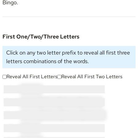
Bingo
.
First One/Two/Three Letters
Click on any two letter prefix to reveal all first three
letters combinations of the words.
Reveal All First Letters
Reveal All First Two Letters
A × 3:
AL × 3
B × 14:
BA × 1
BE × 1
BL × 3
BO × 9
C × 15:
CA × 3
CE × 1
CL × 2
CO × 9
E × 1:
EL × 1