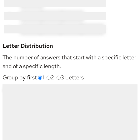
L × 9:
LO × 9
O × 3:
OB × 1
OL × 1
OP × 1
P × 11:
PA × 1
PE × 1
PL × 2
PO × 7
Letter Distribution
The number of answers that start with a specific letter
and of a specific length.
Group by first
1
2
3
Letters
Starting With
4
5
6
7
8
9
Sum
A
1
-
-
1
-
1
3
B
8
3
3
-
-
-
14
C
8
3
3
-
1
-
15