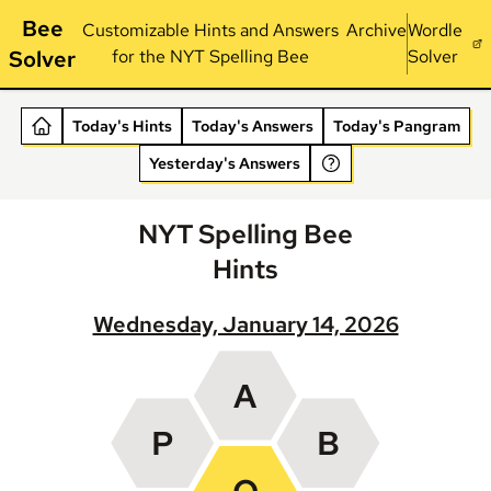
Bee
Customizable Hints and Answers
Archive
Wordle
Solver
for the NYT Spelling Bee
Solver
Today's Hints
Today's Answers
Today's Pangram
Yesterday's Answers
NYT Spelling Bee
Hints
Wednesday, January 14, 2026