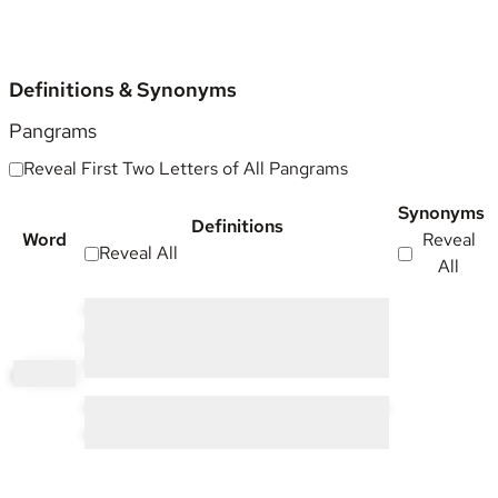
Definitions & Synonyms
Pangrams
Reveal First Two Letters of All Pangrams
Synonyms
Definitions
Word
Reveal
Reveal All
All
•••••• •• ••••••••• •• ••••• ••••••••••• ••••• •• •
•••••••• •• •• ••• ••••••• ••••• •• ••••••••••• •• •••
•••••••• •• • ••••
pl
acebo
•••••• •••••• •••••••• ••••••• ••••••• •• ••• •••••• •••
••• ••••