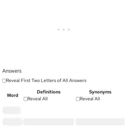
Answers
Reveal First Two Letters of All Answers
Definitions
Synonyms
Word
Reveal All
Reveal All
al
copop
al
locable
••••• ••••••• •• ••••• •••••••••••
•••••••••••• •••••••••••••