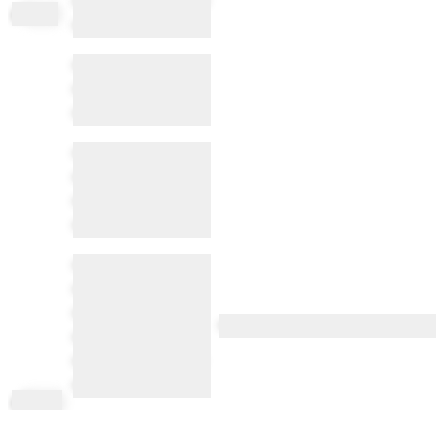
•••••• • •••••• ••• ••••• ••
af
fiant
•••••••••
•••••• •••••••••••• •••
•••••••••• ••••••• ••
••••••• ••• •• ••••••••
•••••• ••••••••••••••
••••••• •• •••••••• ••
••••••••• ••• • •••••
••••••••••••
•••••• ••••••••• ••••• ••
•••••••••••• •••••••
••••••••• •• •••••• ••
•••••••••••• ••••••••
••••••••• ••••••••• ••
••••••••••• •• ••••••••• ••
•••••••••• •••••
af
finity
•••••• • ••••• ••••••••••