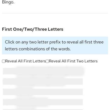
Bingo
.
First One/Two/Three Letters
Click on any two letter prefix to reveal all first three
letters combinations of the words.
Reveal All First Letters
Reveal All First Two Letters
A × 13:
AF × 2
AL × 4
AN × 5
AT × 2
F × 23:
FA × 11
FI × 7
FL × 5
I × 6:
IN × 6
L × 5:
LA × 4
LI × 1