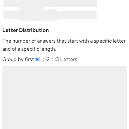
N × 10:
NA × 10
T × 11:
TA × 9
TI × 2
Letter Distribution
The number of answers that start with a specific letter
and of a specific length.
Group by first
1
2
3
Letters
Starting With
4
5
6
7
8
9
11
Sum
A
4
3
3
2
1
-
-
13
F
6
7
3
4
3
-
-
23
I
-
1
1
2
-
1
1
6
L
1
2
1
1
-
-
-
5
N
4
3
1
1
1
-
-
10