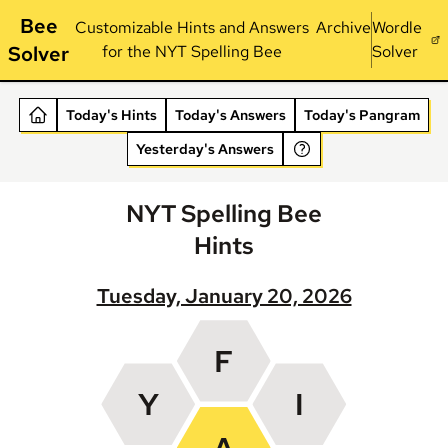
Bee
Customizable Hints and Answers
Archive
Wordle
Solver
for the NYT Spelling Bee
Solver
Today's Hints
Today's Answers
Today's Pangram
Yesterday's Answers
NYT Spelling Bee
Hints
Tuesday, January 20, 2026