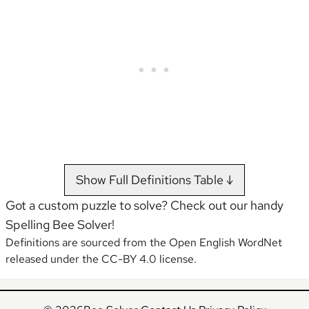
•••••• •• ••••••••• ••
•••••••
••••••••• •• •••••••••• ••
•••••• •• •••••••••
•••••• ••• ••••• ••••••••••
••••• •• •••• ••••• •••
•••••••• ••••••••••
••••••• •••• •••••••• •• •
••••••••
•••••• •••••••• •••••••••••
••••••• ••••••• •• ••••••
Show Full Definitions Table ↓
•••••• • ••••••• ••••••••••
•• ••••••• •• •••••••
Got a custom puzzle to solve? Check out our handy
Spelling Bee Solver
!
•••••• ••••••••• ••••••••
Definitions are sourced from the
Open English WordNet
•••••••••• •••••• ••••• ••••
released under the CC-BY 4.0 license.
•••••••••• •••••• •••
•••••••• ••••••• •••••••
••••••••••• ••••••• •••••
al
falfa
•••••• •• • ••••••• ••• •••