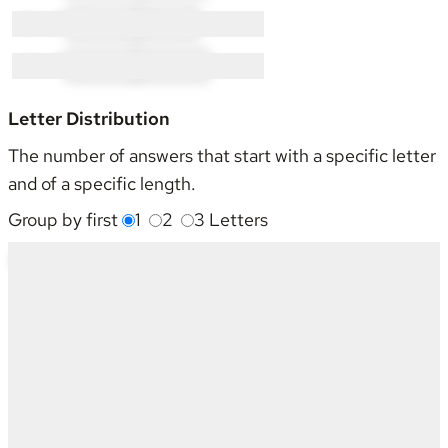
N × 5:
NA × 4
NI × 1
U × 5:
UM × 1
UN × 4
Letter Distribution
The number of answers that start with a specific letter
and of a specific length.
Group by first
1
2
3
Letters
Starting With
4
5
6
7
8
9
Sum
A
-
3
2
-
-
-
5
G
3
3
2
4
-
-
12
I
1
-
1
1
-
1
4
J
-
-
-
2
-
-
2