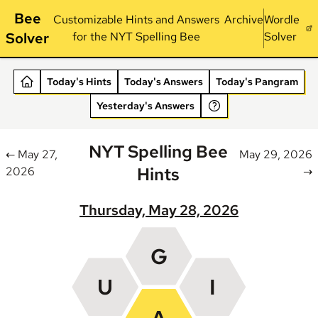
Bee
Customizable Hints and Answers
Archive
Wordle
Solver
for the NYT Spelling Bee
Solver
Today's Hints
Today's Answers
Today's Pangram
Yesterday's Answers
NYT Spelling Bee
← May 27,
May 29, 2026
Hints
2026
→
Thursday, May 28, 2026