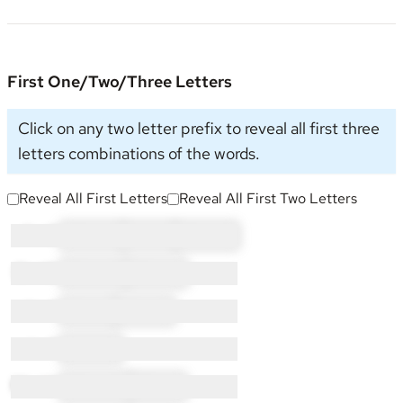
First One/Two/Three Letters
Click on any two letter prefix to reveal all first three
letters combinations of the words.
Reveal All First Letters
Reveal All First Two Letters
A × 5:
AG × 2
AI × 1
AN × 2
G × 12:
GA × 11
GU × 1
I × 4:
IG × 1
IM × 3
J × 2:
JA × 2
M × 14:
MA × 13
MI × 1