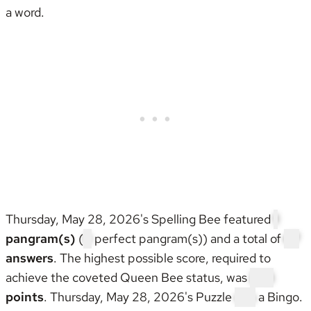
a word.
Thursday, May 28, 2026's Spelling Bee featured
1
pangram(s)
(
0
perfect pangram(s)) and a total of
47
answers
. The highest possible score, required to
achieve the coveted
Queen Bee status
, was
245
points
. Thursday, May 28, 2026's Puzzle
was
a Bingo
.