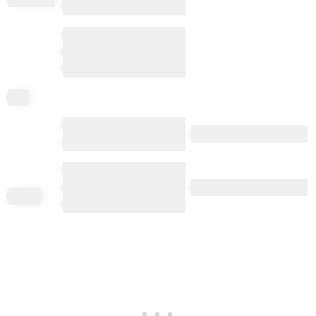
•••• ••••••• •• • •••••••• ••••••••
•••••• •• ••• •• •••••••••• •
•••••••• •••• ••• •••••• •• •••••
•••
in
to
•••••• ••••• •••••••••••• •••
•••••• ••••
•••••••••••• ••• ••••••••••••
•••••• •••••• •••• •••••••
••••••••••• •••••• •• • ••••• •• •
••••••••••• •••••• ••••••••
in
tone
•••••
•••••• ••••• •••••••••• •• ••••
•••••• ••• ••••••• ••••• •• •• •
••••••••
•••••••••• ••••
••••• ••• •••••• ••••
le
nto