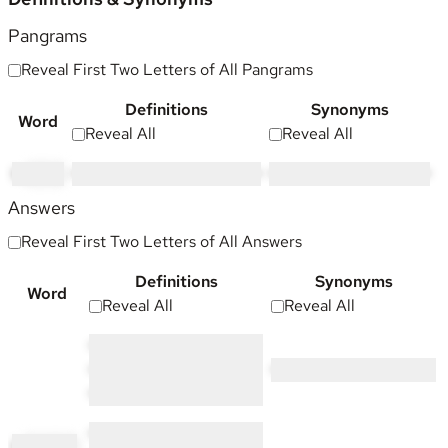
Pangrams
Reveal First Two Letters of All Pangrams
Definitions
Synonyms
Word
Reveal All
Reveal All
to
wline
•••••• •••••••••• • •••• •••• •• ••••••
•••••• ••••• •••••• ••••• •••••••
Answers
Reveal First Two Letters of All Answers
Definitions
Synonyms
Word
Reveal All
Reveal All
•••••• •• ••••••••••• ••••••• ••••
•• •••••••• •• •••• •••••• ••••
•••• ••••••• ••••••• •••••••
••••••• •••••••
•••••• •••••••• ••••••• ••• ••••
in
tention