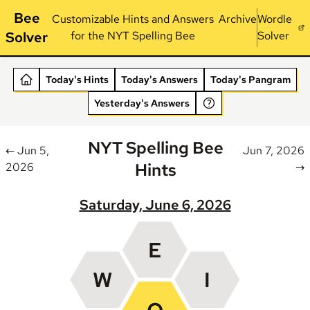
Bee
Customizable Hints and Answers
Archive
Wordle
Solver
for the NYT Spelling Bee
Solver
Today's Hints
Today's Answers
Today's Pangram
Yesterday's Answers
NYT Spelling Bee
← Jun 5,
Jun 7, 2026
Hints
2026
→
Saturday, June 6, 2026