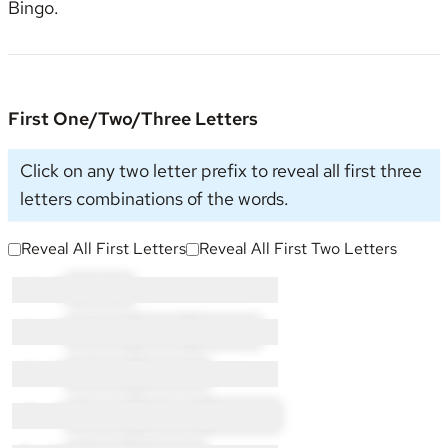
Bingo
.
First One/Two/Three Letters
Click on any two letter prefix to reveal all first three
letters combinations of the words.
Reveal All First Letters
Reveal All First Two Letters
I × 3:
IN × 3
L × 11:
LE × 2
LI × 1
LO × 8
N × 9:
NE × 2
NO × 7
O × 7:
OL × 3
ON × 3
OW × 1