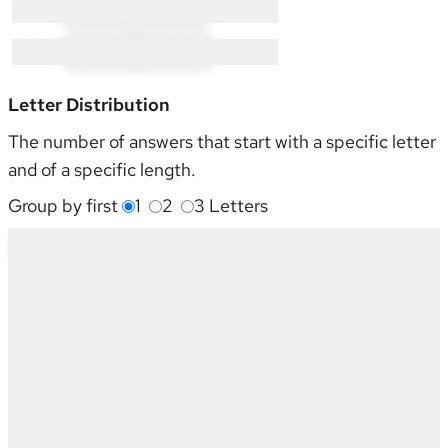
T × 19:
TE × 1
TO × 18
W × 8:
WI × 3
WO × 5
Letter Distribution
The number of answers that start with a specific letter
and of a specific length.
Group by first
1
2
3
Letters
Starting With
4
5
6
7
8
9
Sum
I
1
-
1
-
-
1
3
L
6
2
2
1
-
-
11
N
5
1
2
-
-
1
9
O
3
3
1
-
-
-
7
T
8
4
4
1
1
1
19