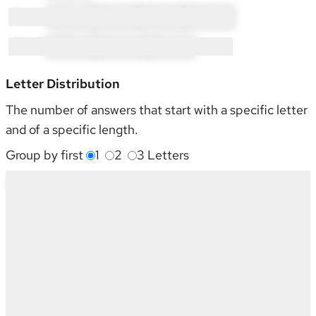
T × 21:
TE × 6
TH × 1
TI × 6
TW × 8
W × 8:
WE × 1
WH × 4
WI × 3
Letter Distribution
The number of answers that start with a specific letter
and of a specific length.
Group by first
1
2
3
Letters
Starting With
4
5
6
7
8
Sum
C
2
1
-
-
-
3
D
1
1
3
1
2
8
E
2
2
2
1
-
7
H
-
1
1
1
-
3