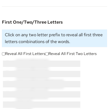
First One/Two/Three Letters
Click on any two letter prefix to reveal all first three
letters combinations of the words.
Reveal All First Letters
Reveal All First Two Letters
C × 3:
CH × 1
CI × 2
D × 8:
DE × 3
DI × 5
E × 7:
ED × 3
EI × 1
ET × 3
H × 3:
HE × 1
HI × 2
I × 2:
IT × 2