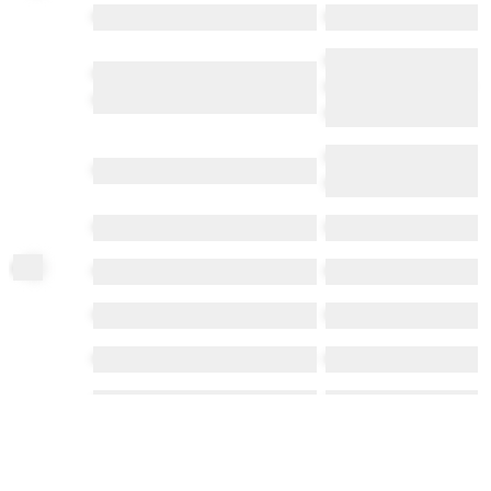
•••••• ••• •••• •• • ••••••••••
•••••• •••
••••••••••••••• •••••••••
•••••• • ••••• •••• ••••••••••• • ••••••
••••••• •••••••• ••••••••••
•• ••••••••••• •• •• • •••••• •••••••
•••••••••
••••••• ••••• ••• ••••••••
•••••• •••• ••••••••• ••
••••• •••••
•••••• •••••••
•••••••
ci
te
•••••• ••••• ••
•••••••••
•••••• •••••• • ••••••• ••••
•••••
•••••• ••••• •• ••• •••••••••••• •• •••••
•••••
•••••• ••••••• •••••••• •••
••••••• ••••••
•••••• •••• •• •• •••••••• ••••••• •••• ••
••••••• •••••••
•• •••••• •••••