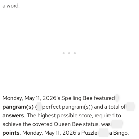
a word.
Monday, May 11, 2026's Spelling Bee featured
1
pangram(s)
(
0
perfect pangram(s)) and a total of
52
answers
. The highest possible score, required to
achieve the coveted
Queen Bee status
, was
237
points
. Monday, May 11, 2026's Puzzle
was
a Bingo
.