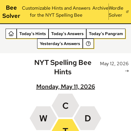
Bee
Customizable Hints and Answers
Archive
Wordle
Solver
for the NYT Spelling Bee
Solver
Today's Hints
Today's Answers
Today's Pangram
Yesterday's Answers
NYT Spelling Bee
May 12, 2026
Hints
→
Monday, May 11, 2026